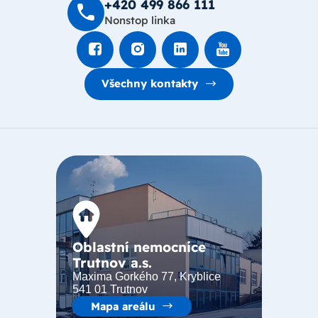
+420 499 8­66 111
Nonstop linka
Všechny kontakty
Oblastní nemocnice
Trutnov a.s.
Maxima Gorkého 77, Kryblice
541 01 Trutnov
Mapa areálu