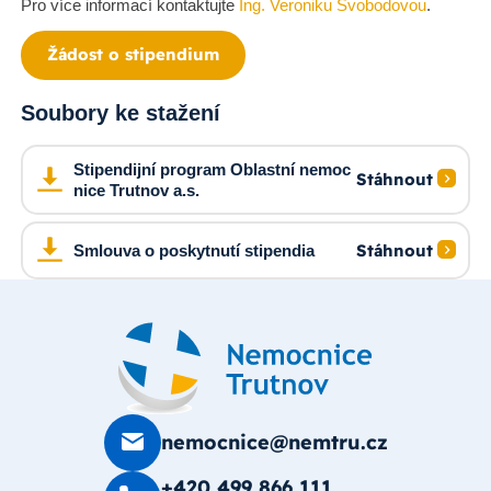
Pro více informací kontaktujte
Ing. Veroniku Svobodovou
.
Žádost o stipendium
Soubory ke stažení
Stipendijní program Oblastní nemoc
Stáhnout
nice Trutnov a.s.
Stáhnout
Smlouva o poskytnutí stipendia
nemocnice@nemtru.cz
+420 499 8­66 111