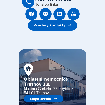
Nonstop linka
Všechny kontakty
Oblastní nemocnice
Trutnov a.s.
Maxima Gorkého 77, Kryblice
541 01 Trutnov
Mapa areálu