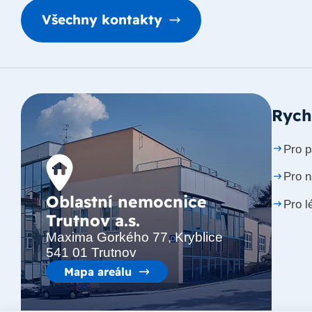
Všechny kontakty
Rych
Pro p
Pro 
Oblastní nemocnice
Pro l
Trutnov a.s.
Maxima Gorkého 77, Kryblice
541 01 Trutnov
Mapa areálu