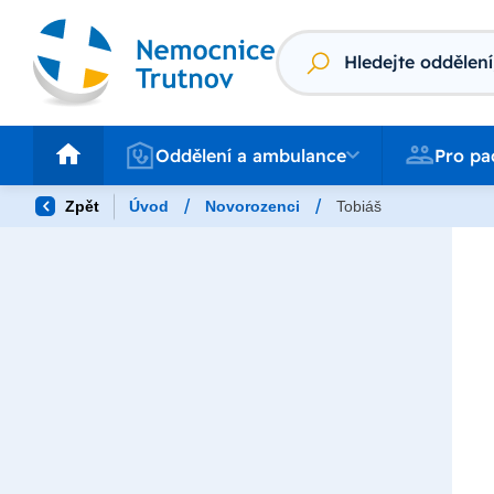
Vyhledávání
Oddělení a ambulance
Pro pacienty
Oddělení a ambulance
Pro pa
/
/
Zpět
Úvod
Novorozenci
Tobiáš