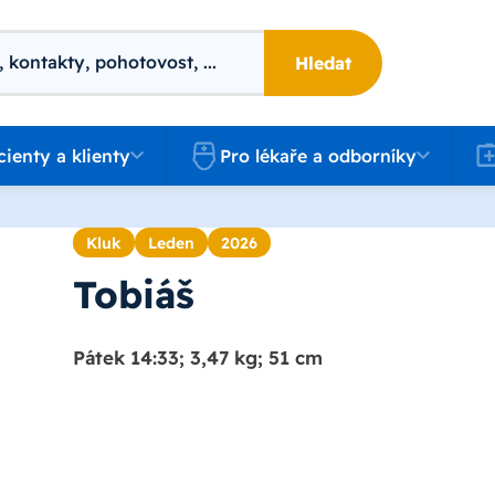
Hledat
 a klienty
Pro lékaře a odborníky
Kari
cienty a klienty
Pro lékaře a odborníky
Kluk
Leden
2026
Tobiáš
Pátek 14:33; 3,47 kg; 51 cm