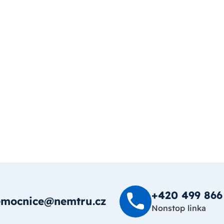
+420 499 8­66
emocnice@nemtru.cz
Nonstop linka