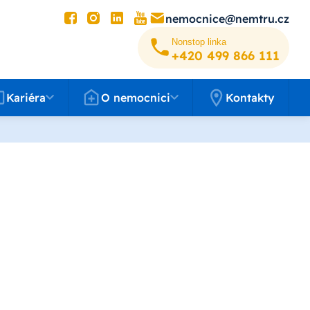
nemocnice@nemtru.cz
Nonstop linka
+420 499 8­66 111
éra
O nemocnici
Kariéra
O nemocnici
Kontakty