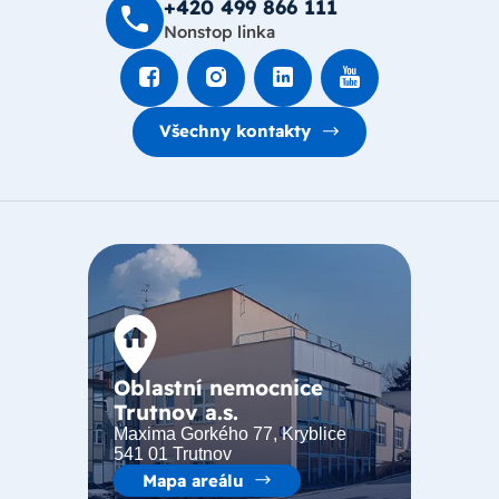
+420 499 8­66 111
Nonstop linka
Všechny kontakty
Oblastní nemocnice
Trutnov a.s.
Maxima Gorkého 77, Kryblice
541 01 Trutnov
Mapa areálu