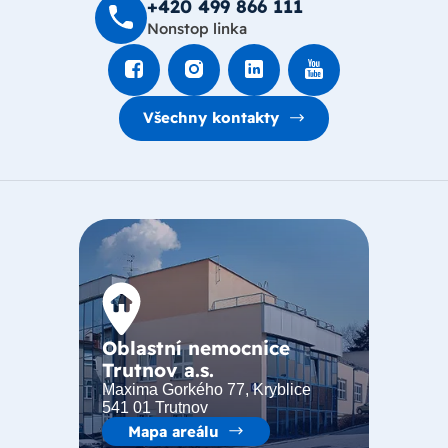
+420 499 8­66 111
Nonstop linka
Všechny kontakty
Oblastní nemocnice
Trutnov a.s.
Maxima Gorkého 77, Kryblice
541 01 Trutnov
Mapa areálu