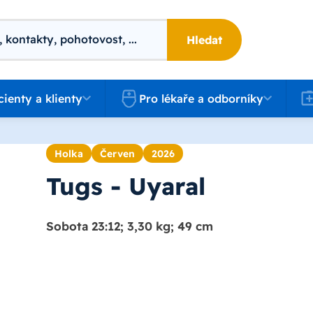
Hledat
 a klienty
Pro lékaře a odborníky
Kari
cienty a klienty
Pro lékaře a odborníky
Holka
Červen
2026
Tugs - Uyaral
Sobota 23:12; 3,30 kg; 49 cm