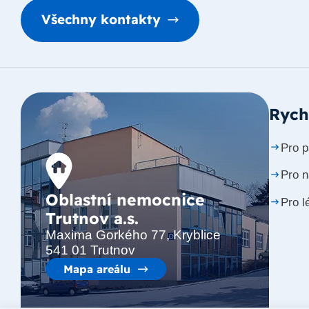
Všechny kontakty
Rych
Pro p
Pro 
Oblastní nemocnice
Pro l
Trutnov a.s.
Maxima Gorkého 77, Kryblice
541 01 Trutnov
Mapa areálu