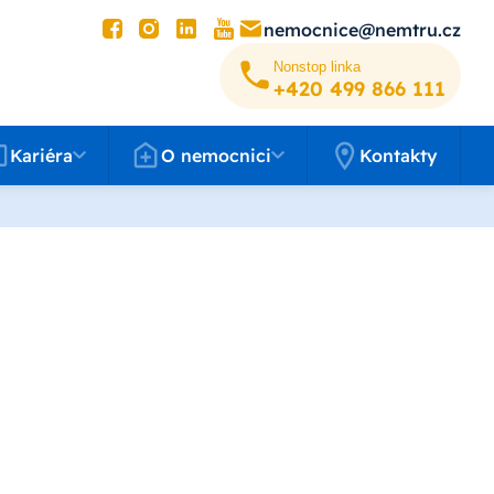
nemocnice@nemtru.cz
Nonstop linka
+420 499 8­66 111
éra
O nemocnici
Kariéra
O nemocnici
Kontakty