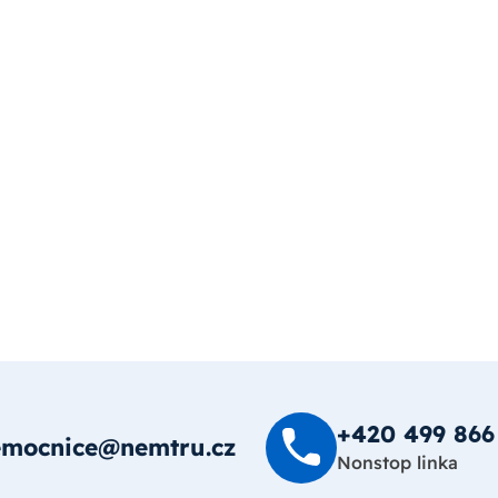
+420 499 8­66
emocnice@nemtru.cz
Nonstop linka