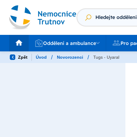
Vyhledávání
Oddělení a ambulance
Pro pacienty
Oddělení a ambulance
Pro pa
/
/
Zpět
Úvod
Novorozenci
Tugs - Uyaral