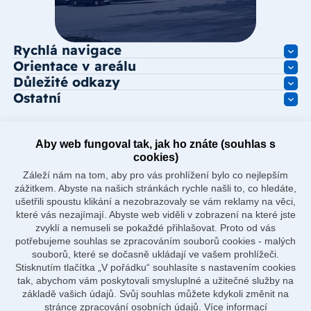
Rychlá navigace
Orientace v areálu
Důležité odkazy
Ostatní
Aby web fungoval tak, jak ho znáte (souhlas s
cookies)
Záleží nám na tom, aby pro vás prohlížení bylo co nejlepším
zážitkem. Abyste na našich stránkách rychle našli to, co hledáte,
ušetřili spoustu klikání a nezobrazovaly se vám reklamy na věci,
které vás nezajímají. Abyste web viděli v zobrazení na které jste
zvyklí a nemuseli se pokaždé přihlašovat. Proto od vás
potřebujeme souhlas se zpracováním souborů cookies - malých
souborů, které se dočasně ukládají ve vašem prohlížeči.
Stisknutím tlačítka „V pořádku“ souhlasíte s nastavením cookies
tak, abychom vám poskytovali smysluplné a užitečné služby na
základě vašich údajů. Svůj souhlas můžete kdykoli změnit na
stránce zpracování osobních údajů.
Více informací