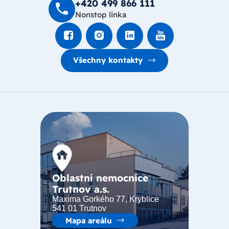
+420 499 8­66 111
Nonstop linka
Všechny kontakty
Oblastní nemocnice
Trutnov a.s.
Maxima Gorkého 77, Kryblice
541 01 Trutnov
Mapa areálu