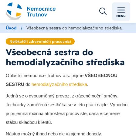
MENU
/
Úvod
Všeobecná sestra do hemodialyzačního střediska
Nelékařští zdravotničtí pracovníci
Všeobecná sestra do
hemodialyzačního střediska
Oblastní nemocnice Trutnov a.s. přijme
VŠEOBECNOU
SESTRU
do
hemodialyzačního střediska
.
Jedná se o dvousměnný provoz, zkrácené noční směny.
Technicky zaměřená sestřička se v této práci najde. Výhodou
je příjemná rodinná atmosféra pracoviště, daná víceméně
stálou skladbou klientů.
Nástup možný ihned nebo dle vzájemné dohody.