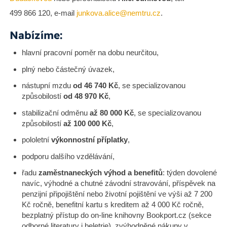
499 866 120, e-mail
junkova.alice@nemtru.cz
.
Nabízíme:
hlavní pracovní poměr na dobu neurčitou,
plný nebo částečný úvazek,
nástupní mzdu
od 46 740 Kč
, se specializovanou
způsobilostí
od 48 970 Kč
,
stabilizační odměnu
až 80 000 Kč
, se specializovanou
způsobilostí
až 100 000 Kč
,
pololetní
výkonnostní příplatky
,
podporu dalšího vzdělávání,
řadu
zaměstnaneckých výhod a benefitů
: týden dovolené
navíc, výhodné a chutné závodní stravování, příspěvek na
penzijní připojištění nebo životní pojištění ve výši až 7 200
Kč ročně, benefitní kartu s kreditem až 4 000 Kč ročně,
bezplatný přístup do on-line knihovny Bookport.cz (sekce
odborné literatury i beletrie), zvýhodněné nákupy v