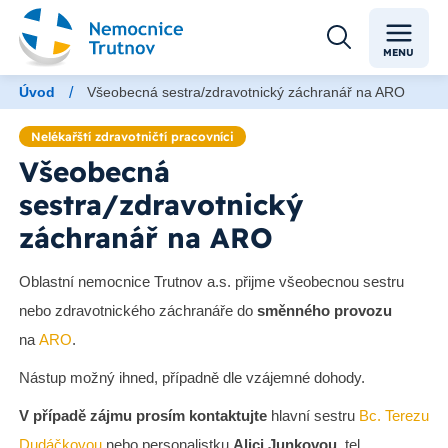
MENU
/
Úvod
Všeobecná sestra/zdravotnický záchranář na ARO
Nelékařští zdravotničtí pracovníci
Všeobecná
sestra/zdravotnický
záchranář na ARO
Oblastní nemocnice Trutnov a.s. přijme všeobecnou sestru
nebo zdravotnického záchranáře do
směnného provozu
na
ARO
.
Nástup možný ihned, případně dle vzájemné dohody.
V případě zájmu prosím kontaktujte
hlavní sestru
Bc. Terezu
Dudáčkovou
nebo personalistku
Alici Junkovou
, tel.