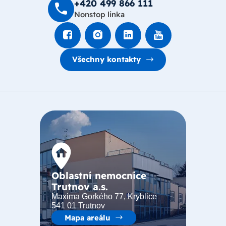
+420 499 8­66 111
Nonstop linka
Všechny kontakty
Oblastní nemocnice
Trutnov a.s.
Maxima Gorkého 77, Kryblice
541 01 Trutnov
Mapa areálu