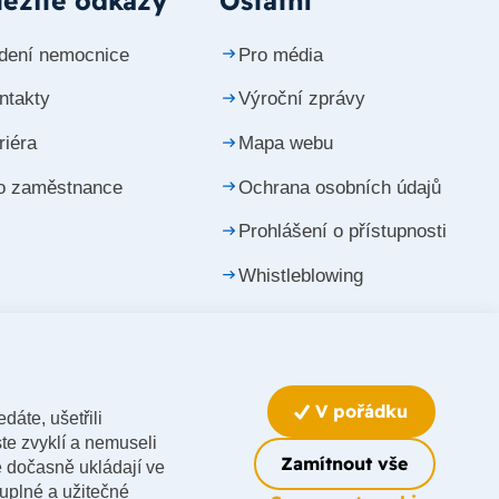
ežité odkazy
Ostatní
dení nemocnice
Pro média
ntakty
Výroční zprávy
riéra
Mapa webu
o zaměstnance
Ochrana osobních údajů
Prohlášení o přístupnosti
Whistleblowing
Upravit nastavení cookies
V pořádku
dáte, ušetřili
te zvyklí a nemuseli
Zamítnout vše
e dočasně ukládají ve
luplné a užitečné
Made by