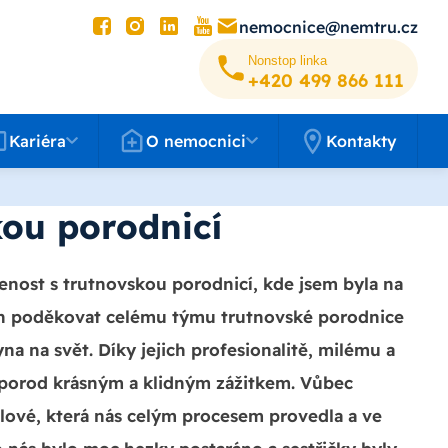
nemocnice@nemtru.cz
Nonstop linka
+420 499 8­66 111
éra
O nemocnici
Kariéra
O nemocnici
Kontakty
kou porodnicí
enost s trutnovskou porodnicí, kde jsem byla na
ych poděkovat celému týmu trutnovské porodnice
 na svět. Díky jejich profesionalitě, milému a
l porod krásným a klidným zážitkem. Vůbec
helové, která nás celým procesem provedla a ve