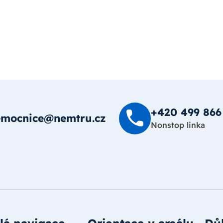
+420 499 8­66
emocnice@nemtru.cz
Nonstop linka