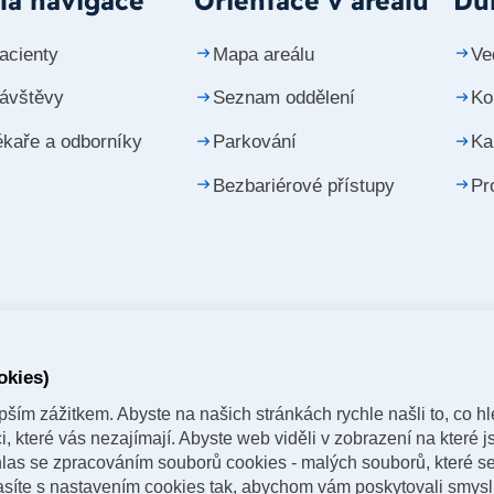
lá navigace
Orientace v areálu
Důl
acienty
Mapa areálu
Ve
návštěvy
Seznam oddělení
Ko
ékaře a odborníky
Parkování
Ka
Bezbariérové přístupy
Pr
okies)
ším zážitkem. Abyste na našich stránkách rychle našli to, co hle
 které vás nezajímají. Abyste web viděli v zobrazení na které js
las se zpracováním souborů cookies - malých souborů, které s
lasíte s nastavením cookies tak, abychom vám poskytovali smys