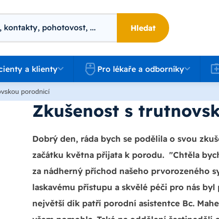
Hledat
 a klienty
Pro lékaře a odborníky
Kari
cienty a klienty
Pro lékaře a odborníky
ovskou porodnicí
Zkušenost s trutnovs
Dobrý den, ráda bych se podělila o svou zkuš
začátku května přijata k porodu. "Chtěla b
za nádherný příchod našeho prvorozeného syna
laskavému přístupu a skvělé péči pro nás by
největší dík patří porodní asistentce Bc. Ma