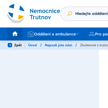
Vyhledávání
Oddělení a ambulance
Pro pacienty
Oddělení a ambulance
Pro pa
/
/
Zpět
Úvod
Napsali jste nám
Zkušenost s trutn