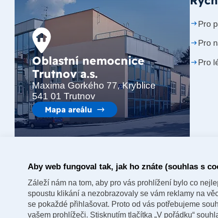
Rych
Pro p
Pro 
Oblastní nemocnice
Pro l
Trutnov a.s.
Maxima Gorkého 77, Kryblice
541 01 Trutnov
Mapa areálu
Aby web fungoval tak, jak ho znáte (souhlas s co
Záleží nám na tom, aby pro vás prohlížení bylo co nejlep
spoustu klikání a nezobrazovaly se vám reklamy na věci,
se pokaždé přihlašovat. Proto od vás potřebujeme souh
vašem prohlížeči. Stisknutím tlačítka „V pořádku“ souh