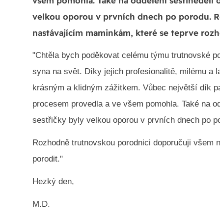
všem pomohla. Také na oddělení šestinedělí o
velkou oporou v prvních dnech po porodu. 
nastávajícím maminkám, které se teprve rozho
"Chtěla bych poděkovat celému týmu trutnovské p
syna na svět. Díky jejich profesionalitě, milému a
krásným a klidným zážitkem. Vůbec největší dík pa
procesem provedla a ve všem pomohla. Také na odd
sestřičky byly velkou oporou v prvních dnech po p
Rozhodně trutnovskou porodnici doporučuji všem n
porodit."
Hezký den,
M.D.