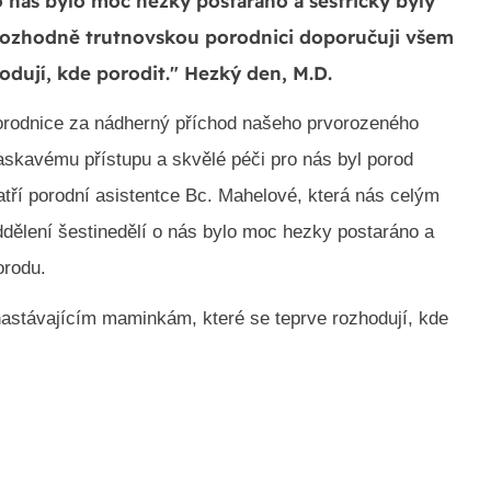
 nás bylo moc hezky postaráno a sestřičky byly
Rozhodně trutnovskou porodnici doporučuji všem
dují, kde porodit." Hezký den, M.D.
orodnice za nádherný příchod našeho prvorozeného
 laskavému přístupu a skvělé péči pro nás byl porod
tří porodní asistentce Bc. Mahelové, která nás celým
ělení šestinedělí o nás bylo moc hezky postaráno a
orodu.
astávajícím maminkám, které se teprve rozhodují, kde