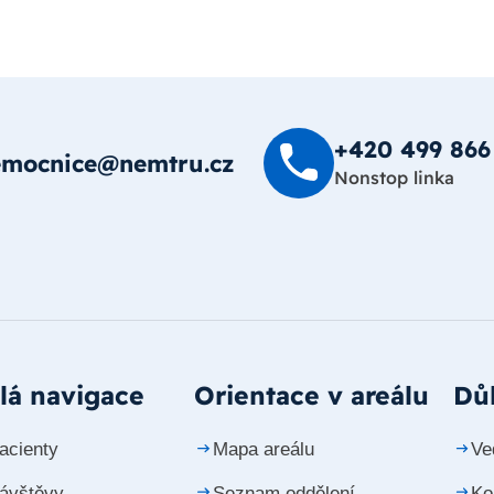
+420 499 8­66
emocnice@nemtru.cz
Nonstop linka
lá navigace
Orientace v areálu
Důl
acienty
Mapa areálu
Ve
návštěvy
Seznam oddělení
Ko