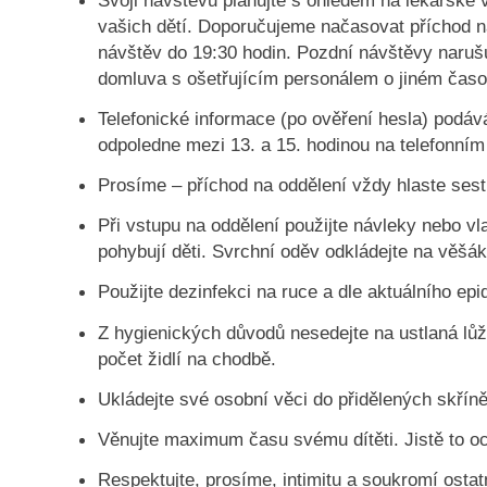
Svoji návštěvu plánujte s ohledem na lékařské vi
vašich dětí. Doporučujeme načasovat příchod n
návštěv do 19:30 hodin. Pozdní návštěvy narušu
domluva s ošetřujícím personálem o jiném čas
Telefonické informace (po ověření hesla) podá
odpoledne mezi 13. a 15. hodinou na telefonním
Prosíme – příchod na oddělení vždy hlaste ses
Při vstupu na oddělení použijte návleky nebo vl
pohybují děti. Svrchní oděv odkládejte na věšák
Použijte dezinfekci na ruce a dle aktuálního ep
Z hygienických důvodů nesedejte na ustlaná lůžk
počet židlí na chodbě.
Ukládejte své osobní věci do přidělených skříně
Věnujte maximum času svému dítěti. Jistě to o
Respektujte, prosíme, intimitu a soukromí ostatn