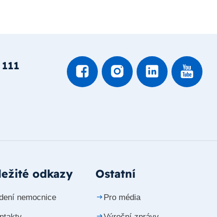
 111
ežité odkazy
Ostatní
dení nemocnice
Pro média
ntakty
Výroční zprávy