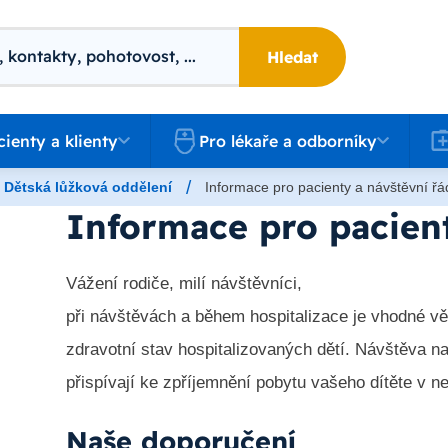
Hledat
 a klienty
Pro lékaře a odborníky
Kari
cienty a klienty
Pro lékaře a odborníky
/
Dětská lůžková oddělení
Informace pro pacienty a návštěvní řá
Informace pro pacient
Vážení rodiče, milí návštěvníci,
při návštěvách a během hospitalizace je vhodné v
zdravotní stav hospitalizovaných dětí. Návštěva n
přispívají ke zpříjemnění pobytu vašeho dítěte v n
Naše doporučení