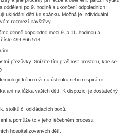
zity a jiné procesy při léčbě a ošetření, jakož i výuku
a oddělení po 9. hodině a ukončení odpoledních
jí ukládání dětí ke spánku. Možná je individuální
ovém rozmezí návštěvy.
váme denně dopoledne mezi 9. a 11. hodinou a
 čísle 499 866 518.
trám.
astní přezůvky. Snížíte tím prašnost prostoru, kde se
y.
idemiologického režimu ústenku nebo respirátor.
a ani na lůžka vašich dětí. K dispozici je dostatečný
k, stolků či odkládacích boxů.
cení a pomůže to v jeho léčebném procesu.
ích hospitalizova­ných dětí.