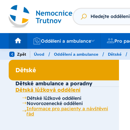
Vyhledávání
Oddělení a ambulance
Pro pacienty
Oddělení a ambulance
Pro pa
/
/
/
Zpět
Úvod
Oddělení a ambulance
Dětské
Dětské
Dětské ambulance a poradny
Dětská lůžková oddělení
Dětské lůžkové oddělení
Novorozenecké oddělení
Informace pro pacienty a návštěvní
řád