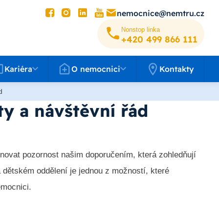
nemocnice@nemtru.cz
Nonstop linka
+420 499 8­66 111
éra
O nemocnici
Kariéra
O nemocnici
Kontakty
d
y a návštěvní řád
ěnovat pozornost našim doporučením, která zohledňují
a dětském oddělení je jednou z možností, které
emocnici.