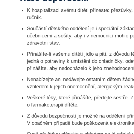
K hospitalizaci svému dítěti přineste: přezůvk
ručník.
Součástí dětského oddělení je i speciální zákla
učebnicemi a sešity, aby i v nemocnici mohlo
zdravotní stav.
Přinášíte-li vašemu dítěti jídlo a pití, z důvod
jedná o potraviny k umístění do chladničky, odev
přinášíte, aby nedocházelo k jeho znehodnocení
Nenabízejte ani nedávejte ostatním dětem žádné j
vzhledem k jejich onemocnění, alergickým reak
Veškeré léky, které přinášíte, předejte sestře
o farmakoterapii dítěte.
Z důvodu bezpečnosti je možné na oddělení při
V opačném případě bude poškozená elektronika