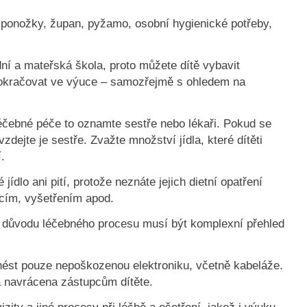
y, ponožky, župan, pyžamo, osobní hygienické potřeby,
dní a mateřská škola, proto můžete dítě vybavit
 pokračovat ve výuce – samozřejmě s ohledem na
u léčebné péče to oznamte sestře nebo lékaři. Pokud se
zdejte je sestře. Zvažte množství jídla, které dítěti
.
ídlo ani pití, protože neznáte jejich dietní opatření
cím, vyšetřením apod.
. Z důvodu léčebného procesu musí být komplexní přehled
nést pouze nepoškozenou elektroniku, včetně kabeláže.
 navrácena zástupcům dítěte.