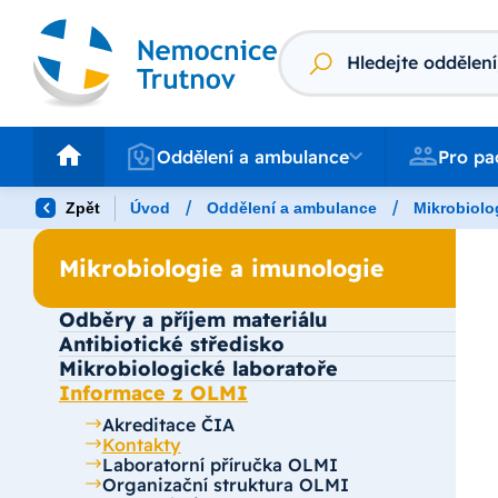
Vyhledávání
Oddělení a ambulance
Pro pacienty
Oddělení a ambulance
Pro pa
/
/
Zpět
Úvod
Oddělení a ambulance
Mikrobiolo
Mikrobiologie a imunologie
Odběry a příjem materiálu
Antibiotické středisko
Mikrobiologické laboratoře
Informace z OLMI
Akreditace ČIA
Kontakty
Laboratorní příručka OLMI
Organizační struktura OLMI