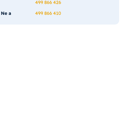
499 866 426
 Ne a
499 866 410