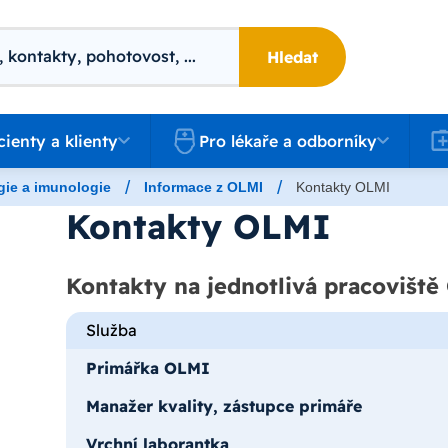
Hledat
 a klienty
Pro lékaře a odborníky
Kari
cienty a klienty
Pro lékaře a odborníky
/
/
gie a imunologie
Informace z OLMI
Kontakty OLMI
Kontakty OLMI
Kontakty na jednotlivá pracovišt
Služba
Primářka OLMI
Manažer kvality, zástupce primáře
Vrchní laborantka