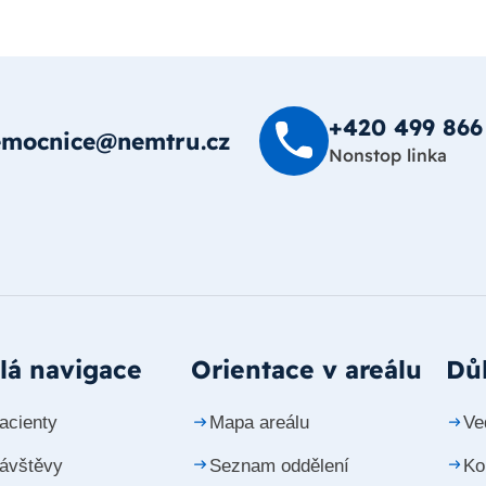
+420 499 8­66
emocnice@nemtru.cz
Nonstop linka
lá navigace
Orientace v areálu
Důl
acienty
Mapa areálu
Ve
návštěvy
Seznam oddělení
Ko