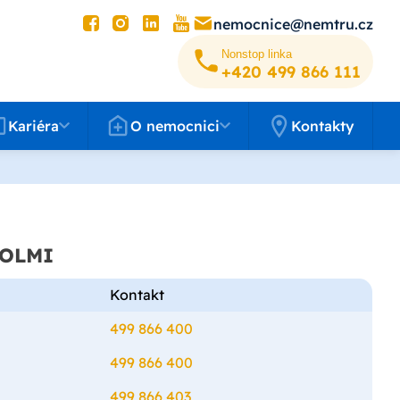
nemocnice@nemtru.cz
Nonstop linka
+420 499 8­66 111
éra
O nemocnici
Kariéra
O nemocnici
Kontakty
ě OLMI
Kontakt
499 866 400
499 866 400
499 866 403