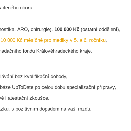
voleného oboru,
gnostika, ARO, chirurgie),
100 000 Kč
(ostatní oddělení),
 10 000 Kč měsíčně pro mediky v 5. a 6. ročníku
,
adačního fondu Královéhradec­kého kraje.
ávání bez kvalifikační dohody,
báze UpToDate po celou dobu specializační přípravy,
é i atestační zkoušce,
azku, s pozitivním dopadem na vaši mzdu.