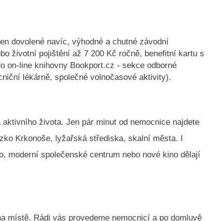
den dovolené navíc, výhodné a chutné závodní
bo životní pojištění až 7 200 Kč ročně, benefitní kartu s
do on-line knihovny Bookport.cz - sekce odborné
cniční lékárně, společné volnočasové aktivity).
a aktivního života. Jen pár minut od nemocnice najdete
ízko Krkonoše, lyžařská střediska, skalní města. I
kino, moderní společenské centrum nebo nové kino dělají
 na místě. Rádi vás provedeme nemocnicí a po domluvě