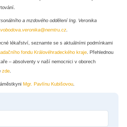
tování.
rsonálního a mzdového oddělení Ing. Veronika
svobodova.veronika@nemtru.cz
.
ecné lékařství, seznamte se s aktuálními podmínkami
nadačního fondu Královéhradeckého kraje
. Přehlednou
kaře – absolventy v naší nemocnici v oborech
e
zde
.
náměstkyni
Mgr. Pavlínu Kubišovou
.