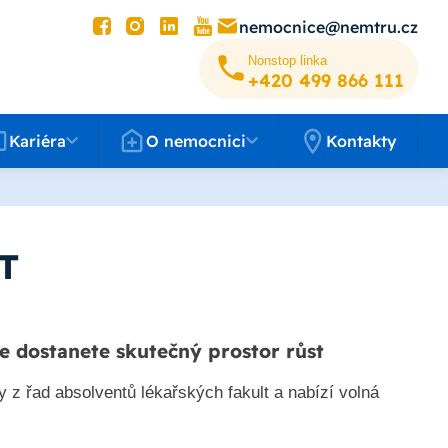
nemocnice@nemtru.cz
Nonstop linka
+420 499 8­66 111
éra
O nemocnici
Kariéra
O nemocnici
Kontakty
T
e dostanete skutečný prostor růst
 z řad absolventů lékařských fakult a nabízí volná