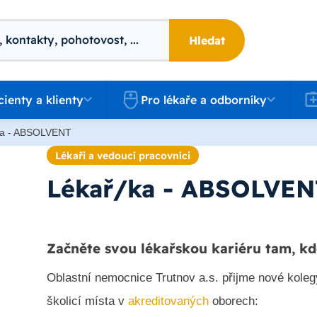
Hledat
 a klienty
Pro lékaře a odborníky
Kari
cienty a klienty
Pro lékaře a odborníky
ka - ABSOLVENT
Lékaři a vedoucí pracovníci
Lékař/ka - ABSOLVEN
Začněte svou lékařskou kariéru tam, kd
Oblastní nemocnice Trutnov a.s. přijme nové kolegy
školicí místa v
akreditovaných
oborech: