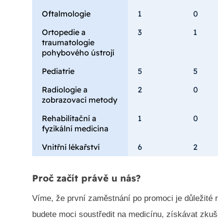
Oftalmologie
1
0
Ortopedie a
3
1
traumatologie
pohybového ústrojí
Pediatrie
5
5
Radiologie a
2
0
zobrazovací metody
Rehabilitační a
1
0
fyzikální medicína
Vnitřní lékařství
6
2
Proč začít právě u nás?
Víme, že první zaměstnání po promoci je důležité 
budete moci soustředit na medicínu, získávat zkuš