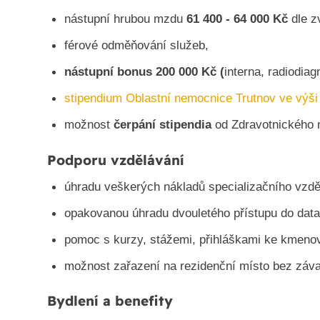
nástupní hrubou mzdu
61 400 - 64 000 Kč
dle z
férové odměňování služeb,
nástupní bonus 200 000 Kč (
interna, radiodia
stipendium Oblastní nemocnice Trutnov ve výši
možnost
čerpání stipendia
od Zdravotnického n
Podporu vzdělávání
úhradu veškerých nákladů specializačního vzděl
opakovanou úhradu dvouletého přístupu do data
pomoc s kurzy, stážemi, přihláškami ke kmenov
možnost zařazení na rezidenční místo bez záv
Bydlení a benefity