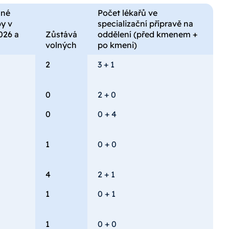
ané
Počet lékařů ve
y v
specializační přípravě na
026 a
Zůstává
oddělení (před kmenem +
volných
po kmeni)
2
3 + 1
0
2 + 0
0
0 + 4
1
0 + 0
4
2 + 1
1
0 + 1
1
0 + 0