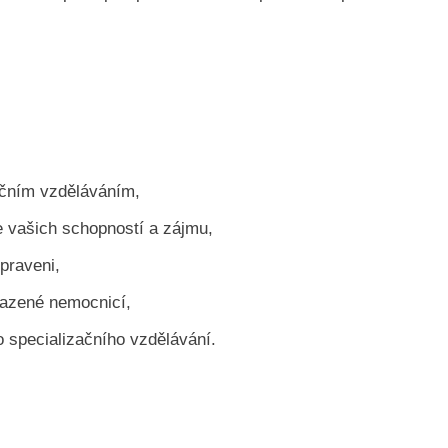
začním vzděláváním,
 vašich schopností a zájmu,
ipraveni,
razené nemocnicí,
 specializačního vzdělávání.