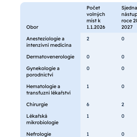
Počet
Sjedn
volných
nástup
míst k
roce 2
Obor
1.1.2026
2027
Anesteziologie a
2
0
intenzivní medicína
Dermatovenerologie
0
0
Gynekologie a
0
0
porodnictví
Hematologie a
1
0
transfuzní lékařství
Chirurgie
6
2
Lékařská
1
0
mikrobiologie
Nefrologie
1
0