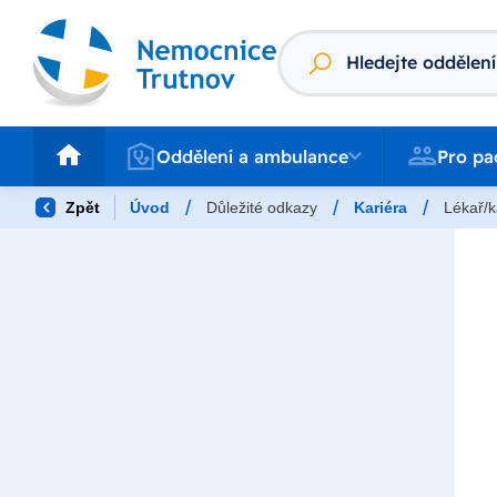
Vyhledávání
Oddělení a ambulance
Pro pacienty
Oddělení a ambulance
Pro pa
/
/
/
Zpět
Úvod
Důležité odkazy
Kariéra
Lékař/