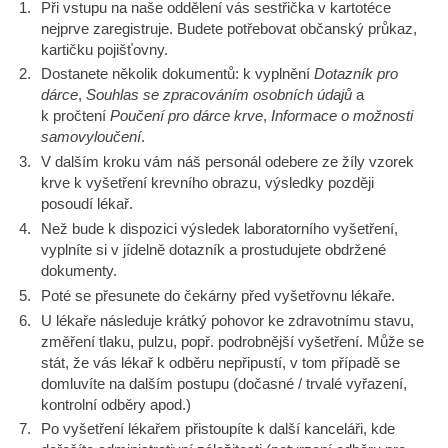
Při vstupu na naše oddělení vás sestřička v kartotéce
nejprve zaregistruje. Budete potřebovat občanský průkaz,
kartičku pojišťovny.
Dostanete několik dokumentů: k vyplnění
Dotazník pro
dárce
,
Souhlas se zpracováním osobních údajů
a
k pročtení
Poučení pro dárce krve
,
Informace o možnosti
samovyloučení
.
V dalším kroku vám náš personál odebere ze žíly vzorek
krve k vyšetření krevního obrazu, výsledky později
posoudí lékař.
Než bude k dispozici výsledek laboratorního vyšetření,
vyplníte si v jídelně dotazník a prostudujete obdržené
dokumenty.
Poté se přesunete do čekárny před vyšetřovnu lékaře.
U lékaře následuje krátký pohovor ke zdravotnímu stavu,
změření tlaku, pulzu, popř. podrobnější vyšetření. Může se
stát, že vás lékař k odběru nepřipustí, v tom případě se
domluvíte na dalším postupu (dočasné / trvalé vyřazení,
kontrolní odběry apod.)
Po vyšetření lékařem přistoupíte k další kanceláři, kde