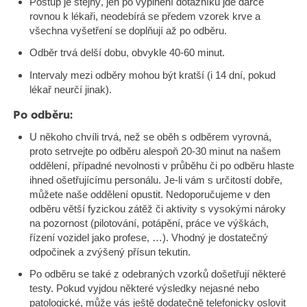
Postup je stejný, jen po vyplnění dotazníku jde dárce
rovnou k lékaři, neodebírá se předem vzorek krve a
všechna vyšetření se doplňují až po odběru.
Odběr trvá delší dobu, obvykle 40-60 minut.
Intervaly mezi odběry mohou být kratší (i 14 dní, pokud
lékař neurčí jinak).
Po odběru:
U někoho chvíli trvá, než se oběh s odběrem vyrovná,
proto setrvejte po odběru alespoň 20-30 minut na našem
oddělení, případné nevolnosti v průběhu či po odběru hlaste
ihned ošetřujícímu personálu. Je-li vám s určitostí dobře,
můžete naše oddělení opustit. Nedoporučujeme v den
odběru větší fyzickou zátěž či aktivity s vysokými nároky
na pozornost (pilotování, potápění, práce ve výškách,
řízení vozidel jako profese, …). Vhodný je dostatečný
odpočinek a zvýšený přísun tekutin.
Po odběru se také z odebraných vzorků došetřují některé
testy. Pokud vyjdou některé výsledky nejasné nebo
patologické, může vás ještě dodatečně telefonicky oslovit