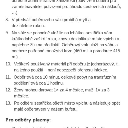
dořešíte administrativní záležitosti (potvrzení odběru pro
zaměstnavatele, potvrzení pro úhradu cestovních nákladů,
…).
V předsálí odběrového sálu probíhá mytí a
dezinfekce rukou.
Na sále se pohodlně uložíte na lehátko, sestřička vám
krátkodobě zaškrtí ruku, znovu dezinfikuje místo vpichu a
napíchne žílu na předloktí. Odběrový vak uloží na váhu a
odebere potřebné množství krve (460 ml, u prvodárce 415
ml).
Veškerý používaný materiál při odběru je jednorázový, tj.
na jedno použití – není nebezpečí přenosu infekce.
Odběr trvá cca 10 minut, celkově pobyt na transfuzním
oddělení trvá cca 1 hodinu.
Ženy mohou darovat 1× za 4 měsíce, muži 1× za 3
měsíce.
Po odběru sestřička ošetří místo vpichu a následuje opět
malé občerstvení v našem bufetu.
Pro odběry plazmy: